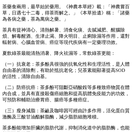
茶藥食兩用，最早始於藥用。《神農本草經》載：「神農嘗百
草，日遇七十二毒，得茶而解之。」《本草拾遺》稱：「諸藥
為各病之藥，茶為萬病之藥。」
茶具有提神清心、清熱解暑、消食化痰、去膩減肥、醒腦除
煩、解毒醒酒、生津止渴、降火明目、止痢除濕等作用，還對
輻射病、心腦血管病、癌症等現代疾病有一定藥理功效。
夏飲綠茶最能清熱消暑、降火祛濕等，常飲綠茶更能：
（一）抗衰老：茶多酚具很強的抗氧化性和生理活性，是人體
自由基的清除劑，有助於抵抗老化；兒茶素能顯著提高SOD
的活性，清除自由基。
（二）防癌抗癌：茶多酚可阻斷亞硝酸銨等多種致癌物質在體
內合成，並具有直接殺傷癌細胞和提高肌體免疫能力的功效，
可預防和輔助治療胃癌、腸癌等多種癌症。
（三）瘦身減脂：茶鹼及咖啡因可經由許多作用，活化蛋白質
激酶及三酸甘油酯解脂酶，減少脂肪細胞堆積。
茶多酚能增加肝臟的脂肪代謝，抑制消化道中的脂肪酶，也能