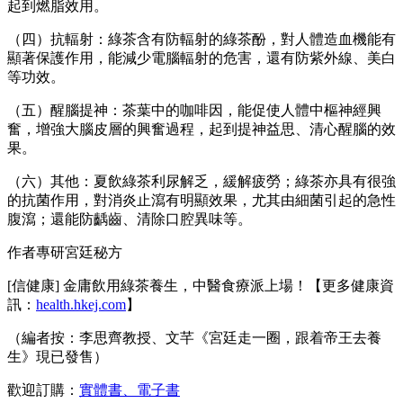
起到燃脂效用。
（四）抗輻射：綠茶含有防輻射的綠茶酚，對人體造血機能有
顯著保護作用，能減少電腦輻射的危害，還有防紫外線、美白
等功效。
（五）醒腦提神：茶葉中的咖啡因，能促使人體中樞神經興
奮，增強大腦皮層的興奮過程，起到提神益思、清心醒腦的效
果。
（六）其他：夏飲綠茶利尿解乏，緩解疲勞；綠茶亦具有很強
的抗菌作用，對消炎止瀉有明顯效果，尤其由細菌引起的急性
腹瀉；還能防齲齒、清除口腔異味等。
作者專研宮廷秘方
[信健康] 金庸飲用綠茶養生，中醫食療派上場！【更多健康資
訊：
health.hkej.com
】
（編者按：李思齊教授、文芊《宮廷走一圈，跟着帝王去養
生》現已發售）
歡迎訂購：
實體書、電子書