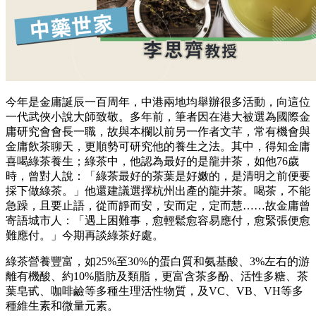
今年是金庸誕辰一百周年，中港兩地均舉辦很多活動，向這位
一代武俠小說大師致敬。多年前，筆者因在港大被選為國際金
庸研究會會長一職，故與本欄以前另一作者文芊，常有機會與
金庸飲茶聊天，更順勢可研究他的養生之法。其中，得知金庸
喜喝綠茶養生；綠茶中，他認為最好的是龍井茶，如他76歲
時，曾對人說：「綠茶最好的茶葉是好嫩的，是清明之前便要
採下做綠茶。」他還建議選擇杭州出產的龍井茶。喝茶，不能
急躁，且要止語，從而靜而安，安而定，定而慧……故金庸曾
寄語城市人：「遇上困難事，愈輕鬆愈容易應付，愈緊張便愈
難應付。」今期再談綠茶好處。
綠茶營養豐富，如25%至30%的蛋白質和氨基酸、3%左右的游
離有機酸、約10%脂肪及類脂，更富含茶多酚、活性多糖、茶
葉皂甙、咖啡鹼等多種生理活性物質，及VC、VB、VH等多
種維生素和微量元素。