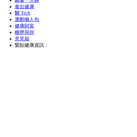
醫健一分鐘
食出健康
醫 Tech
運動懶人包
健康財富
糖胖與你
意見箱
緊貼健康資訊：