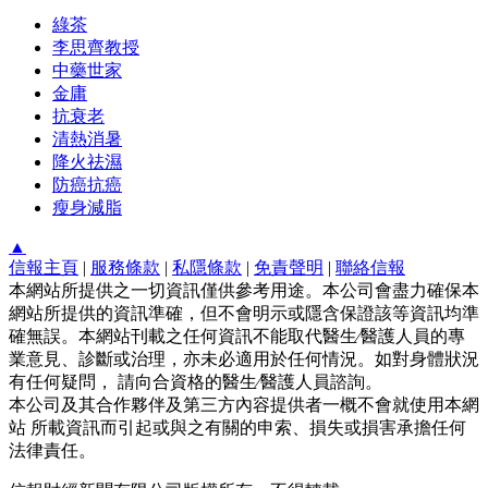
綠茶
李思齊教授
中藥世家
金庸
抗衰老
清熱消暑
降火祛濕
防癌抗癌
瘦身減脂
▲
信報主頁
|
服務條款
|
私隱條款
|
免責聲明
|
聯絡信報
本網站所提供之一切資訊僅供參考用途。本公司會盡力確保本
網站所提供的資訊準確，但不會明示或隱含保證該等資訊均準
確無誤。本網站刊載之任何資訊不能取代醫生∕醫護人員的專
業意見、診斷或治理，亦未必適用於任何情況。如對身體狀況
有任何疑問， 請向合資格的醫生∕醫護人員諮詢。
本公司及其合作夥伴及第三方內容提供者一概不會就使用本網
站 所載資訊而引起或與之有關的申索、損失或損害承擔任何
法律責任。