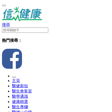
搜尋
熱門搜尋：
主頁
醫健新知
醫生會客室
醫學通識
健康精選
醫生專欄