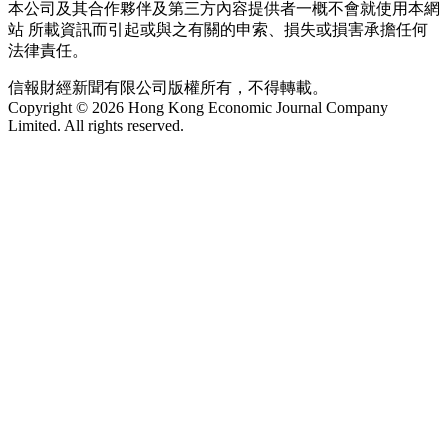
本公司及其合作夥伴及第三方內容提供者一概不會就使用本網
站 所載資訊而引起或與之有關的申索、損失或損害承擔任何
法律責任。
信報財經新聞有限公司版權所有，不得轉載。
Copyright © 2026 Hong Kong Economic Journal Company
Limited. All rights reserved.