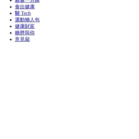
醫健一分鐘
食出健康
醫 Tech
運動懶人包
健康財富
糖胖與你
意見箱