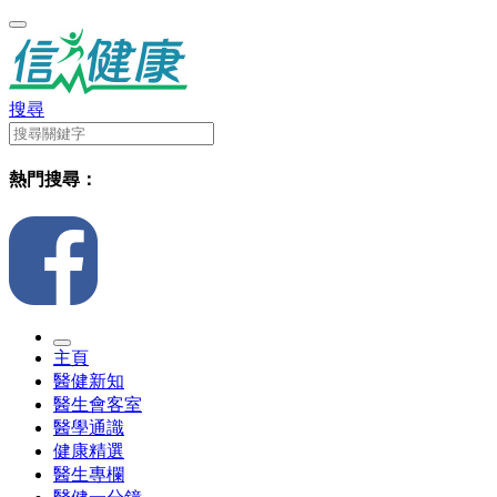
搜尋
熱門搜尋：
主頁
醫健新知
醫生會客室
醫學通識
健康精選
醫生專欄