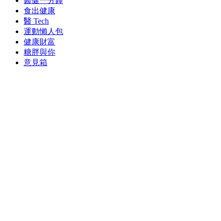
醫健一分鐘
食出健康
醫 Tech
運動懶人包
健康財富
糖胖與你
意見箱