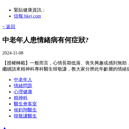
緊貼健康資訊：
信報 hkej.com
< 返回
中老年人患情緒病有何症狀?
2024-11-08
【授權轉載】一般而言，心情長期低落、喪失興趣或感到無助
繼續請來精神科專科醫生韓敬謙，教大家分辨此年齡層的情緒
中老年人
情緒問題
心理健康
精神科
醫生會客室
侯鈞翔醫生
韓敬謙醫生
▲