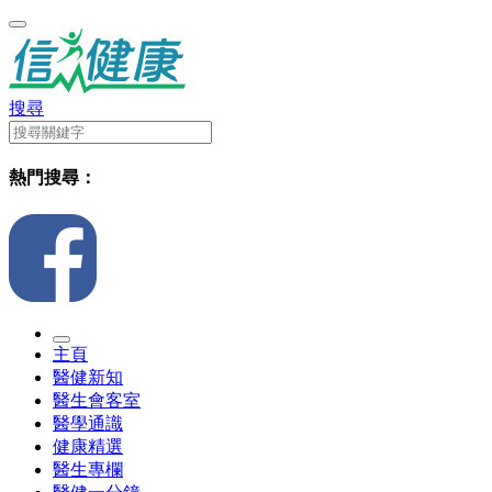
搜尋
熱門搜尋：
主頁
醫健新知
醫生會客室
醫學通識
健康精選
醫生專欄