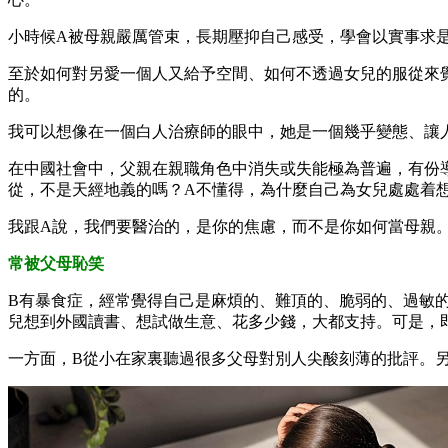
小時候A被母親嚴厲管束，長期壓抑自己感受，學會以實事求
至於如何對另愛一個人又給予空間、如何不透過女兒的服從來
的。
我可以想像在一個白人治療師的眼中，她是一個幾乎變態、讓
在中國社會中，父親在親職角色中消失或失能極為普遍，有份
從，不是天經地義的嗎？A不懂得，為什麼自己為女兒處處着
我跟A說，我們要醫治的，是你的焦慮，而不是你如何當母親
常被父母恥笑
B有暴食症，經常覺得自己是麻煩的、難頂的、脆弱的、過敏
兒想到外國讀書、想試做生意、花多少錢，大都支持。可是，
一方面，B從小在家裏聽過很多父母對別人尖酸刻薄的批評。