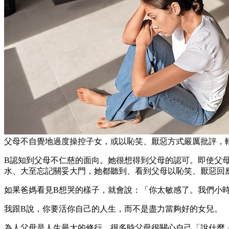
父母不自覺地過度操控子女，或以恥笑、厭惡方式嚴厲批評，
B認知到父母不仁慈的面向。她很想得到父母的認可。即使父
水、大至忘記關妥大門，她都聽到、看到父母以恥笑、厭惡回
如果爸媽看見B想哭的樣子，就會說：「你太敏感了。我們小
我跟B說，你要活你自己的人生，而不是盡力當夠好的女兒。
為人父母是人生最大的修行。很多時父母很關心自己「說什麼