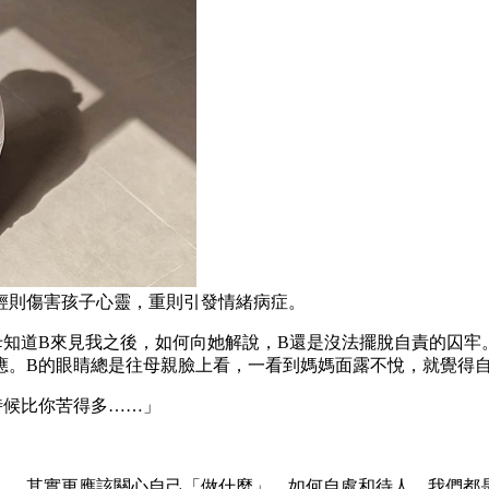
輕則傷害孩子心靈，重則引發情緒病症。
母知道B來見我之後，如何向她解說，B還是沒法擺脫自責的囚牢
應。B的眼睛總是往母親臉上看，一看到媽媽面露不悅，就覺得
時候比你苦得多……」
」，其實更應該關心自己「做什麼」，如何自處和待人。我們都