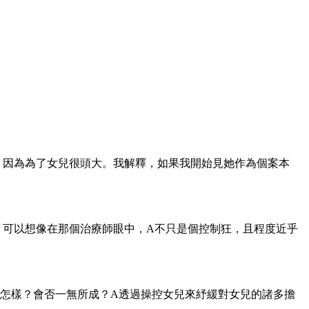
，因為為了女兒很頭大。我解釋，如果我開始見她作為個案本
；可以想像在那個治療師眼中，A不只是個控制狂，且程度近乎
怎樣？會否一無所成？A透過操控女兒來紓緩對女兒的諸多擔