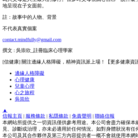
地呈現在子女面前。
註：故事中的人物、背景
不代表真實個案
contact.mindfully@gmail.com
撰文 : 吳崇欣_註冊臨床心理學家
[信健康] 關注邊緣人格障礙，精神資訊派上場！【更多健康資
邊緣人格障礙
心理健康
兒童心理
心之旅程
吳崇欣
▲
信報主頁
|
服務條款
|
私隱條款
|
免責聲明
|
聯絡信報
本網站所提供之一切資訊僅供參考用途。本公司會盡力確保本
見、診斷或治理，亦未必適用於任何情況。如對身體狀況有任何
本公司及其合作夥伴及第三方內容提供者一概不會就使用本網