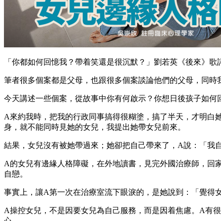
「你都如何回憶我？帶着笑還是很沉默？」劉若英《後來》歌
筆者很多個案都是父母，也跟很多個案談論他們的父母，同時
今天講述一些個案，從故事中你有何啟示？你想日後孩子如何
A來約我時，把我的行政同事搞得很糊塗，搞了半天，才明白
身，就不能同時見她的女兒，我提出她帶女兒前來。
結果，女兒沒有被她帶過來；她卻把自己帶來了，A說：「我
A的女兒有邊緣人格障礙，在外地讀書，見完外國治療師，回
自戀。
事實上，讓A第一次在治療室流下眼淚的，是她說到：「覺得
A操控女兒，不是因要女兒為自己服務，而是因着焦慮。A有
心。