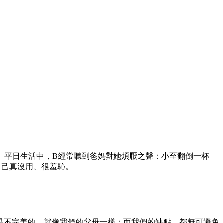
。平日生活中，B經常聽到爸媽對她煩厭之聲：小至翻倒一杯
自己真沒用、很羞恥。
是不完美的，就像我們的父母一樣：而我們的缺點，都無可避免