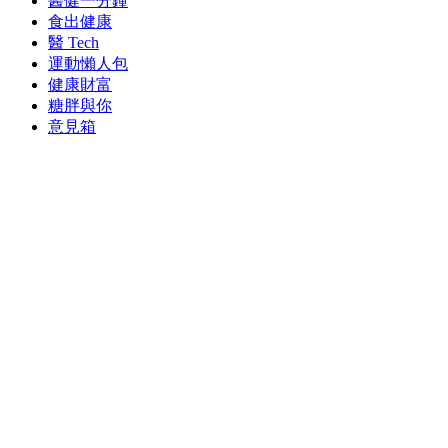
醫健一分鐘
食出健康
醫 Tech
運動懶人包
健康財富
糖胖與你
意見箱