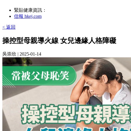
緊貼健康資訊：
信報 hkej.com
< 返回
操控型母親導火線 女兒邊緣人格障礙
吳崇欣
| 2025-01-14