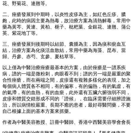
花、野菊花、連翹等。
二、痤瘡發展到中期時，以炎性皮疹為主，如紅色丘疹、膿
皰，此時的病因主要為熱毒，故治療方案為清熱解毒，常用中
藥為黃芩、黃連、黃柏、梔子、枇杷葉、金銀花、連翹、蒲公
英、紫花地丁等。
三、痤瘡發展到後期時以結節、囊腫為主，因為痰和瘀血互
結，治療方案為化痰活血散結，常用中藥為海藻、昆布、當
歸、丹參、赤芍、玄參、夏枯草等。
以上僅為中醫治療痤瘡最基本的方案，由於痤瘡是一譜系疾
病，譜的一端是微粉刺，肉眼看不到；譜的另一端是嚴重的聚
合性痤瘡，而在兩端之間，皮疹還有複雜多樣化的表現，加之
每個病人體質各不相同，有的偏寒，有的偏熱，有的氣虛，有
的氣滯，有的血熱，有的血瘀，此外還有五臟六腑強弱不同，
皮疹和體質交錯形成不同的「證候」，在臨床需要仔細辨證施
治，所以病情較嚴重、長期不癒的患者，最好尋醫問藥，不要
自己根據上面的基本方案來抓藥。
作者為中醫美容教授、註冊中醫師、香港中西醫美容學會會長