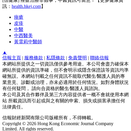
[信健康] 痤瘡治療非難事，中醫資訊可留意！【更多健康資
訊：
health.hkej.com
】
痤瘡
皮疹
中醫
中西醫美
黃霏莉中醫師
▲
信報主頁
|
服務條款
|
私隱條款
|
免責聲明
|
聯絡信報
本網站所提供之一切資訊僅供參考用途。本公司會盡力確保本
網站所提供的資訊準確，但不會明示或隱含保證該等資訊均準
確無誤。本網站刊載之任何資訊不能取代醫生∕醫護人員的專
業意見、診斷或治理，亦未必適用於任何情況。如對身體狀況
有任何疑問， 請向合資格的醫生∕醫護人員諮詢。
本公司及其合作夥伴及第三方內容提供者一概不會就使用本網
站 所載資訊而引起或與之有關的申索、損失或損害承擔任何
法律責任。
信報財經新聞有限公司版權所有，不得轉載。
Copyright © 2026 Hong Kong Economic Journal Company
Limited. All rights reserved.