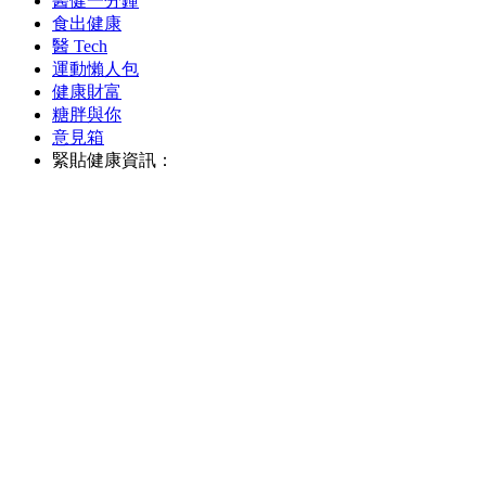
醫健一分鐘
食出健康
醫 Tech
運動懶人包
健康財富
糖胖與你
意見箱
緊貼健康資訊：