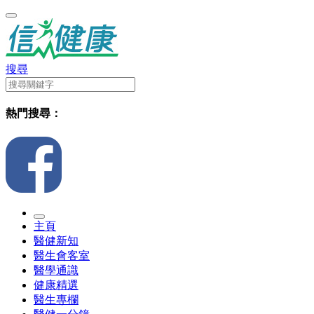
搜尋
熱門搜尋：
主頁
醫健新知
醫生會客室
醫學通識
健康精選
醫生專欄