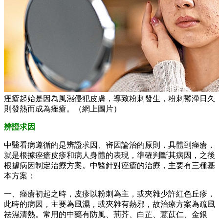
痤瘡起始是因為風濕侵犯皮膚，導致粉刺發生，粉刺鬱滯日久
則發熱而成為痤瘡。（網上圖片）
辨證求因
中醫看病遵循的是辨證求因、審因論治的原則，具體到痤瘡，
就是根據痤瘡皮疹和病人身體的表現，準確判斷其病因，之後
根據病因制定治療方案。中醫針對痤瘡的治療，主要有三種基
本方案：
一、痤瘡初起之時，皮疹以粉刺為主，或夾雜少許紅色丘疹，
此時的病因，主要為風濕，或夾雜有熱邪，故治療方案為疏風
祛濕清熱。常用的中藥有防風、荊芥、白芷、薏苡仁、金銀