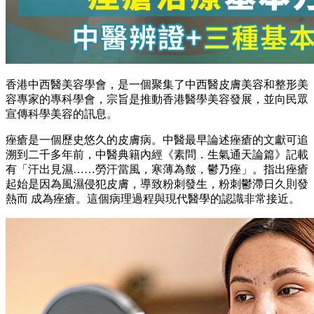
香港中西醫美容學會，是一個聚集了中西醫皮膚美容和整形美
容專家的專科學會，宗旨是推動香港醫學美容發展，並向民眾
宣傳科學美容的訊息。
痤瘡是一個歷史悠久的皮膚病。中醫最早論述痤瘡的文獻可追
溯到二千多年前，中醫典籍內經《素問．生氣通天論篇》記載
有「汗出見濕……勞汗當風，寒薄為皶，鬱乃痤」。指出痤瘡
起始是因為風濕侵犯皮膚，導致粉刺發生，粉刺鬱滯日久則發
熱而 成為痤瘡。這個病理過程與現代醫學的認識非常接近。