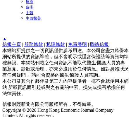
痤瘡
皮疹
中醫
中西醫美
▲
信報主頁
|
服務條款
|
私隱條款
|
免責聲明
|
聯絡信報
本網站所提供之一切資訊僅供參考用途。本公司會盡力確保本
網站所提供的資訊準確，但不會明示或隱含保證該等資訊均準
確無誤。本網站刊載之任何資訊不能取代醫生∕醫護人員的專
業意見、診斷或治理，亦未必適用於任何情況。如對身體狀況
有任何疑問， 請向合資格的醫生∕醫護人員諮詢。
本公司及其合作夥伴及第三方內容提供者一概不會就使用本網
站 所載資訊而引起或與之有關的申索、損失或損害承擔任何
法律責任。
信報財經新聞有限公司版權所有，不得轉載。
Copyright © 2026 Hong Kong Economic Journal Company
Limited. All rights reserved.