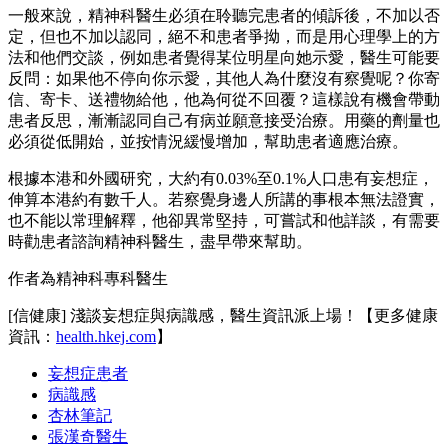
一般來說，精神科醫生必須在聆聽完患者的傾訴後，不加以否
定，但也不加以認同，絕不和患者爭拗，而是用心理學上的方
法和他們交談，例如患者覺得某位明星向她示愛，醫生可能要
反問：如果他不停向你示愛，其他人為什麼沒有察覺呢？你寄
信、寄卡、送禮物給他，他為何從不回覆？這樣說有機會帶動
患者反思，漸漸認同自己有病並願意接受治療。用藥的劑量也
必須從低開始，並按情況緩慢增加，幫助患者適應治療。
根據本港和外國研究，大約有0.03%至0.1%人口患有妄想症，
伸算本港約有數千人。若察覺身邊人所講的事根本無法證實，
也不能以常理解釋，他卻異常堅持，可嘗試和他詳談，有需要
時勸患者諮詢精神科醫生，盡早帶來幫助。
作者為精神科專科醫生
[信健康] 淺談妄想症與病識感，醫生資訊派上場！【更多健康
資訊：
health.hkej.com
】
妄想症患者
病識感
杏林筆記
張漢奇醫生