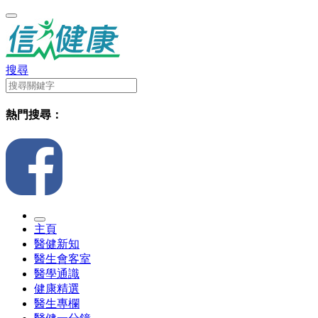
搜尋
熱門搜尋：
主頁
醫健新知
醫生會客室
醫學通識
健康精選
醫生專欄