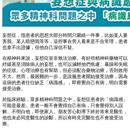
妄想症，指患者的思想大部分時間只圍繞一件事，比如某人要
害我、某人暗戀我等等，這些事在旁人看來是不合常理，患者
也拿不出證據，但他自己深信不疑。
在精神科來說，妄想症並非無法治療。有好些精神科藥物可以
紓緩甚至消除病人的妄想，也可以減輕他們焦慮、暴躁和失眠
的症狀。心理治療也有幫助，但必須配合藥物治療，否則效用
不大。然而，最困難的一步，是說服患者開始接受治療，因為
這病的患者往往缺乏「病識感」，即察覺自己有病，明白需要
接受治療。
於臨床經驗，眾多精神科問題之中，妄想症患者的「病識感」
可能是最差。患者一般不會覺得自己有病，只會覺得別人誤
解、不明白他，即使家人、朋友苦心勸導下終於肯來見醫生，
他也未必同意醫生的診斷，所以有時見完醫生也不會接受治
療。