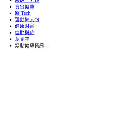
醫健一分鐘
食出健康
醫 Tech
運動懶人包
健康財富
糖胖與你
意見箱
緊貼健康資訊：