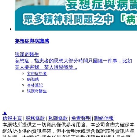
妄想症與病識感
張漢奇醫生
妄想症，指患者的思想大部分時間只圍繞一件事，比如
某人要害我、某人暗戀我等...
妄想症患者
病識感
杏林筆記
張漢奇醫生
▲
信報主頁
|
服務條款
|
私隱條款
|
免責聲明
|
聯絡信報
本網站所提供之一切資訊僅供參考用途。本公司會盡力確保本
網站所提供的資訊準確，但不會明示或隱含保證該等資訊均準