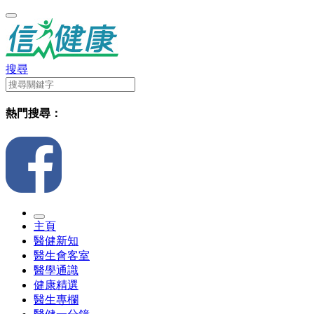
搜尋
熱門搜尋：
主頁
醫健新知
醫生會客室
醫學通識
健康精選
醫生專欄