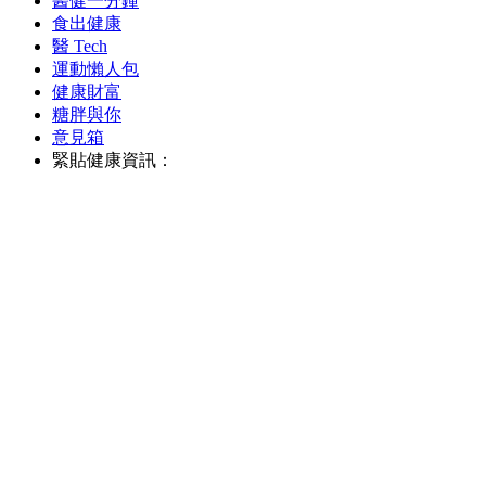
醫健一分鐘
食出健康
醫 Tech
運動懶人包
健康財富
糖胖與你
意見箱
緊貼健康資訊：