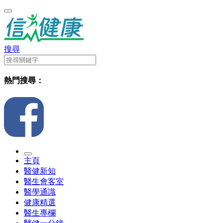
搜尋
熱門搜尋：
主頁
醫健新知
醫生會客室
醫學通識
健康精選
醫生專欄