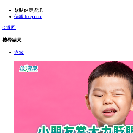
緊貼健康資訊：
信報 hkej.com
< 返回
搜尋結果
過敏