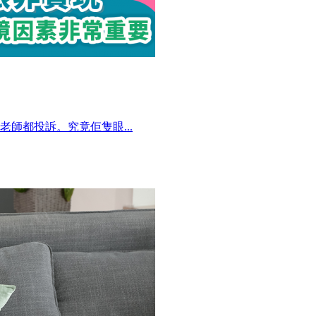
師都投訴。究竟佢隻眼...