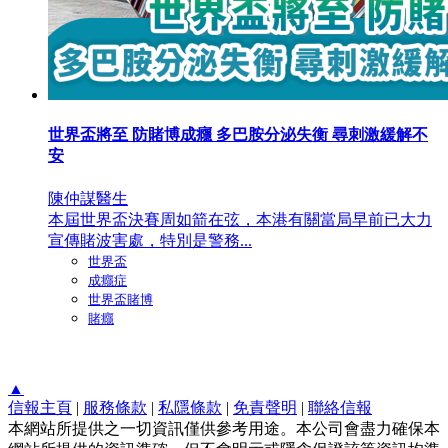
世界盃將至 防賭博成癮 多巴胺分泌失衡 尋刺激緩解不
安
陳仲謀醫生
本屆世界盃決賽周如箭在弦，本港有關當局早前已大力
宣傳賭波害處，特別是警務...
世界盃
成癮症
世界盃賭博
賭癮
▲
信報主頁
|
服務條款
|
私隱條款
|
免責聲明
|
聯絡信報
本網站所提供之一切資訊僅供參考用途。本公司會盡力確保本