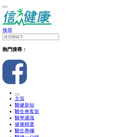
搜尋
熱門搜尋：
主頁
醫健新知
醫生會客室
醫學通識
健康精選
醫生專欄