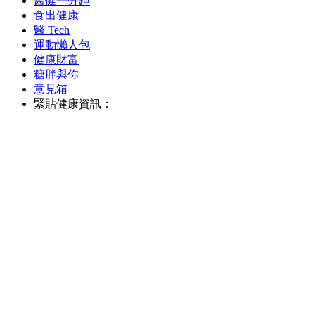
醫健一分鐘
食出健康
醫 Tech
運動懶人包
健康財富
糖胖與你
意見箱
緊貼健康資訊：