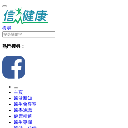
搜尋
熱門搜尋：
主頁
醫健新知
醫生會客室
醫學通識
健康精選
醫生專欄