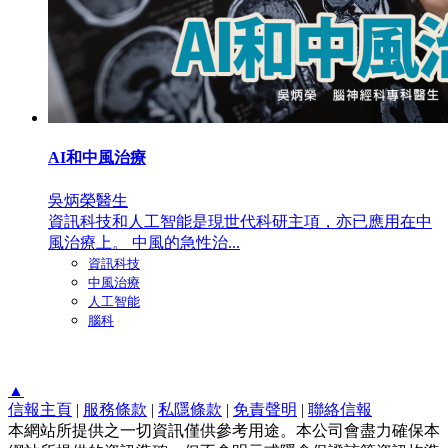
AI和中風治療
吳炳榮醫生
資訊科技和人工智能是現世代科研主項，亦已應用在中
風治療上。 中風的急性治...
資訊科技
中風治療
人工智能
腦科
▲
信報主頁
|
服務條款
|
私隱條款
|
免責聲明
|
聯絡信報
本網站所提供之一切資訊僅供參考用途。本公司會盡力確保本