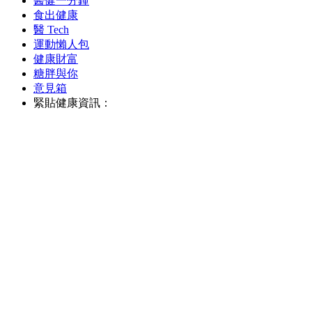
醫健一分鐘
食出健康
醫 Tech
運動懶人包
健康財富
糖胖與你
意見箱
緊貼健康資訊：