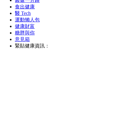
醫健一分鐘
食出健康
醫 Tech
運動懶人包
健康財富
糖胖與你
意見箱
緊貼健康資訊：