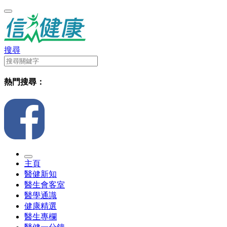
搜尋
熱門搜尋：
主頁
醫健新知
醫生會客室
醫學通識
健康精選
醫生專欄