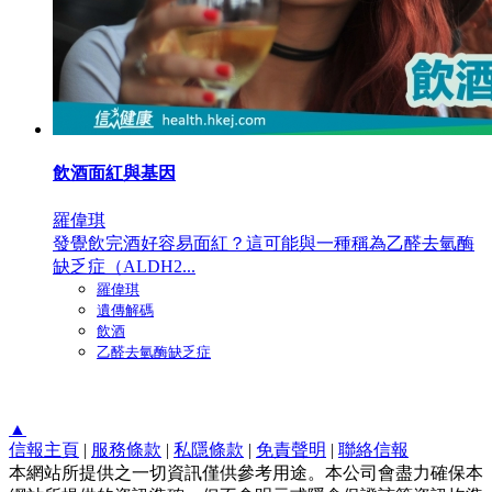
飲酒面紅與基因
羅偉琪
發覺飲完酒好容易面紅？這可能與一種稱為乙醛去氫酶
缺乏症（ALDH2...
羅偉琪
遺傳解碼
飲酒
乙醛去氫酶缺乏症
▲
信報主頁
|
服務條款
|
私隱條款
|
免責聲明
|
聯絡信報
本網站所提供之一切資訊僅供參考用途。本公司會盡力確保本