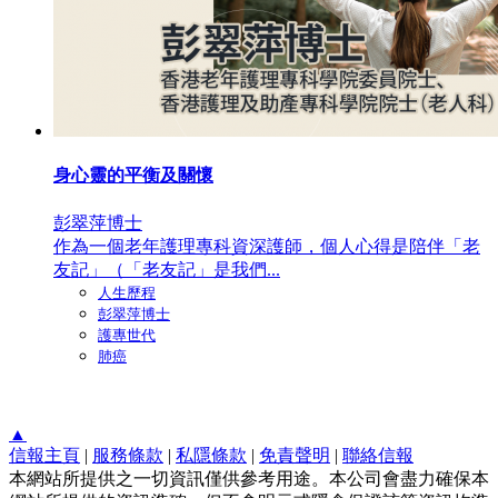
身心靈的平衡及關懷
彭翠萍博士
作為一個老年護理專科資深護師，個人心得是陪伴「老
友記」（「老友記」是我們...
人生歷程
彭翠萍博士
護專世代
肺癌
▲
信報主頁
|
服務條款
|
私隱條款
|
免責聲明
|
聯絡信報
本網站所提供之一切資訊僅供參考用途。本公司會盡力確保本