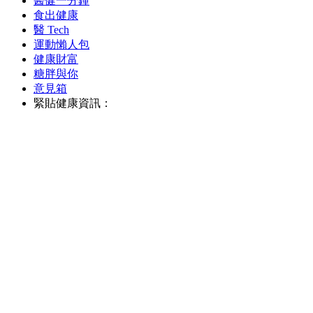
醫健一分鐘
食出健康
醫 Tech
運動懶人包
健康財富
糖胖與你
意見箱
緊貼健康資訊：