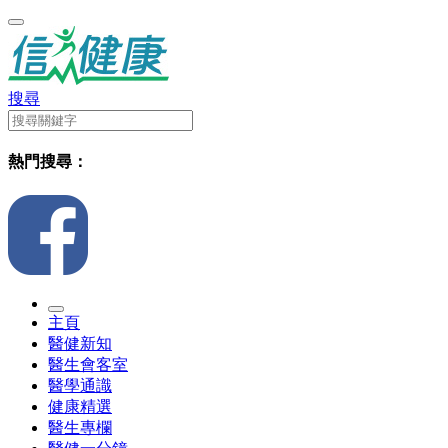
搜尋
熱門搜尋：
主頁
醫健新知
醫生會客室
醫學通識
健康精選
醫生專欄