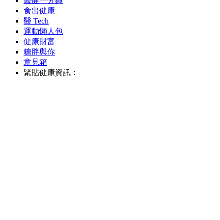
醫健一分鐘
食出健康
醫 Tech
運動懶人包
健康財富
糖胖與你
意見箱
緊貼健康資訊：