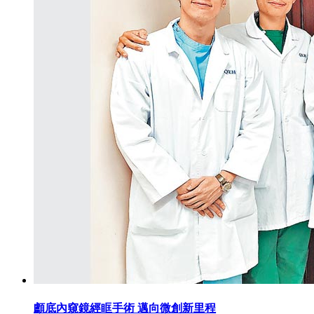
顱底內窺鏡經眶手術 邁向微創新里程