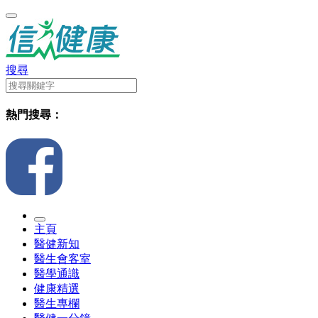
搜尋
熱門搜尋：
主頁
醫健新知
醫生會客室
醫學通識
健康精選
醫生專欄