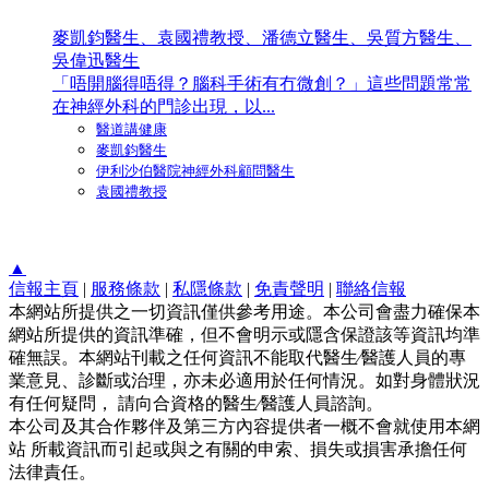
麥凱鈞醫生、袁國禮教授、潘德立醫生、吳質方醫生、
吳偉迅醫生
「唔開腦得唔得？腦科手術有冇微創？」這些問題常常
在神經外科的門診出現，以...
醫道講健康
麥凱鈞醫生
伊利沙伯醫院神經外科顧問醫生
袁國禮教授
▲
信報主頁
|
服務條款
|
私隱條款
|
免責聲明
|
聯絡信報
本網站所提供之一切資訊僅供參考用途。本公司會盡力確保本
網站所提供的資訊準確，但不會明示或隱含保證該等資訊均準
確無誤。本網站刊載之任何資訊不能取代醫生∕醫護人員的專
業意見、診斷或治理，亦未必適用於任何情況。如對身體狀況
有任何疑問， 請向合資格的醫生∕醫護人員諮詢。
本公司及其合作夥伴及第三方內容提供者一概不會就使用本網
站 所載資訊而引起或與之有關的申索、損失或損害承擔任何
法律責任。