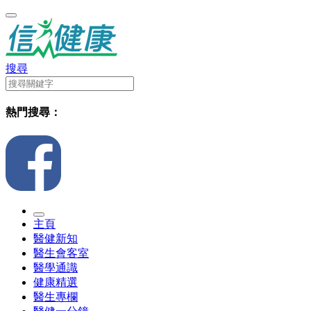
搜尋
熱門搜尋：
主頁
醫健新知
醫生會客室
醫學通識
健康精選
醫生專欄