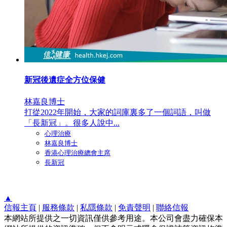
新冠後遺症全方位保健
林嘉良博士
打從2022年開始，大家的詞庫裏多了一個詞語，叫做
「長新冠」。很多人說中...
心理治療
林嘉良博士
香港心理治療總會主席
長新冠
▲
信報主頁
|
服務條款
|
私隱條款
|
免責聲明
|
聯絡信報
本網站所提供之一切資訊僅供參考用途。本公司會盡力確保本