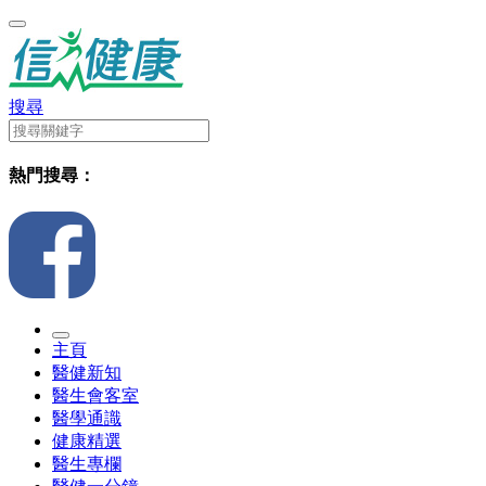
搜尋
熱門搜尋：
主頁
醫健新知
醫生會客室
醫學通識
健康精選
醫生專欄