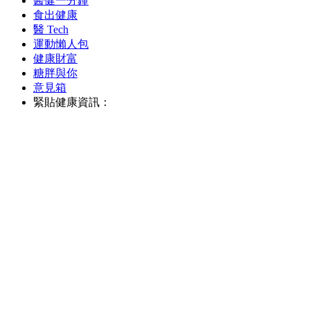
醫健一分鐘
食出健康
醫 Tech
運動懶人包
健康財富
糖胖與你
意見箱
緊貼健康資訊：