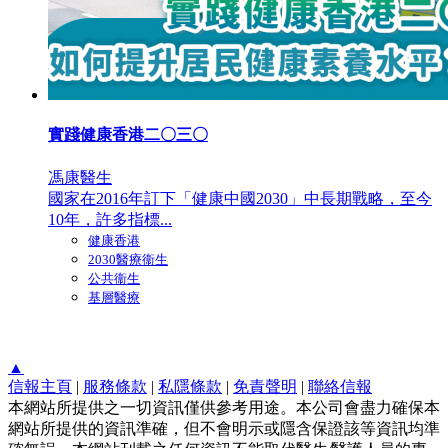
實踐健康香港二〇三〇
馮康醫生
國家在2016年訂下「健康中國2030」中長期戰略，至今
10年，許多指標...
健康香港
2030醫療衞生
公共衞生
基層醫療
▲
信報主頁
|
服務條款
|
私隱條款
|
免責聲明
|
聯絡信報
本網站所提供之一切資訊僅供參考用途。本公司會盡力確保本
網站所提供的資訊準確，但不會明示或隱含保證該等資訊均準