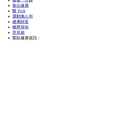
醫健一分鐘
食出健康
醫 Tech
運動懶人包
健康財富
糖胖與你
意見箱
緊貼健康資訊：