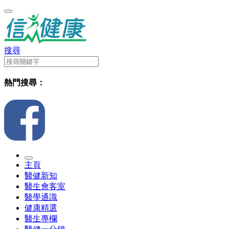
搜尋
熱門搜尋：
主頁
醫健新知
醫生會客室
醫學通識
健康精選
醫生專欄