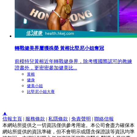
轉戰健美界屢獲殊榮 黃榕比堅尼小姐奪冠
前模特兒黃榕近年轉戰健身界，除考獲國際認可的教練
證書外，更密密參加健美比...
黃榕
健身
健美小姐
比堅尼小姐大賽
▲
信報主頁
|
服務條款
|
私隱條款
|
免責聲明
|
聯絡信報
本網站所提供之一切資訊僅供參考用途。本公司會盡力確保本
網站所提供的資訊準確，但不會明示或隱含保證該等資訊均準