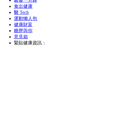
醫健一分鐘
食出健康
醫 Tech
運動懶人包
健康財富
糖胖與你
意見箱
緊貼健康資訊：