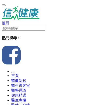
搜尋
熱門搜尋：
主頁
醫健新知
醫生會客室
醫學通識
健康精選
醫生專欄