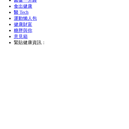
醫健一分鐘
食出健康
醫 Tech
運動懶人包
健康財富
糖胖與你
意見箱
緊貼健康資訊：