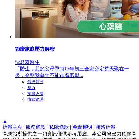
節慶家庭壓力解密
沈君豪醫生
「醫生，我的父母堅持每年初三全家必定整天聚在一
起，令到我每年不能趁着假期...
傳統節日
壓力
家庭矛盾
情緒管理
▲
信報主頁
|
服務條款
|
私隱條款
|
免責聲明
|
聯絡信報
本網站所提供之一切資訊僅供參考用途。本公司會盡力確保本