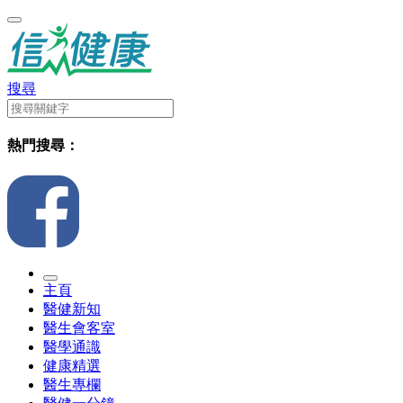
搜尋
熱門搜尋：
主頁
醫健新知
醫生會客室
醫學通識
健康精選
醫生專欄