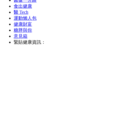
醫健一分鐘
食出健康
醫 Tech
運動懶人包
健康財富
糖胖與你
意見箱
緊貼健康資訊：