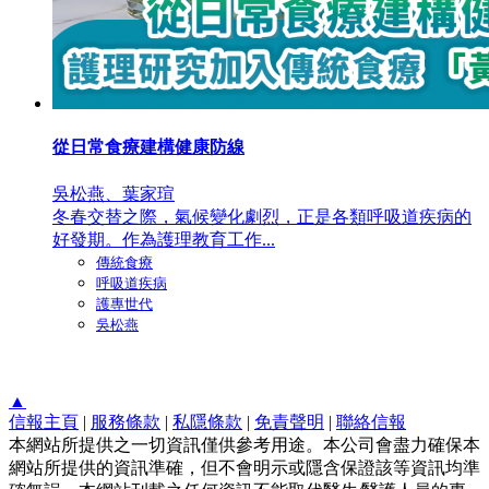
從日常食療建構健康防線
吳松燕、葉家瑄
冬春交替之際，氣候變化劇烈，正是各類呼吸道疾病的
好發期。作為護理教育工作...
傳統食療
呼吸道疾病
護專世代
吳松燕
▲
信報主頁
|
服務條款
|
私隱條款
|
免責聲明
|
聯絡信報
本網站所提供之一切資訊僅供參考用途。本公司會盡力確保本
網站所提供的資訊準確，但不會明示或隱含保證該等資訊均準