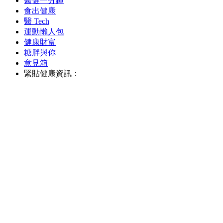
醫健一分鐘
食出健康
醫 Tech
運動懶人包
健康財富
糖胖與你
意見箱
緊貼健康資訊：