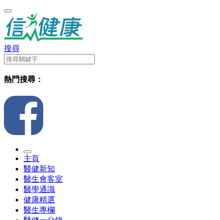
搜尋
熱門搜尋：
主頁
醫健新知
醫生會客室
醫學通識
健康精選
醫生專欄