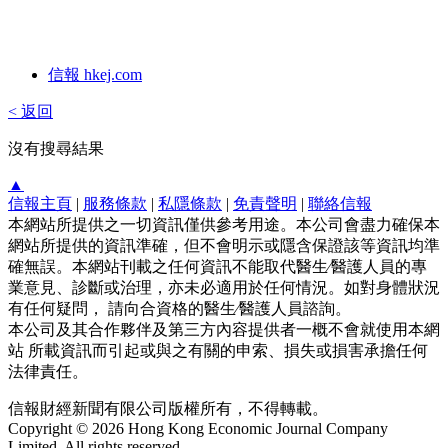
信報 hkej.com
< 返回
沒有搜尋結果
▲
信報主頁
|
服務條款
|
私隱條款
|
免責聲明
|
聯絡信報
本網站所提供之一切資訊僅供參考用途。本公司會盡力確保本
網站所提供的資訊準確，但不會明示或隱含保證該等資訊均準
確無誤。本網站刊載之任何資訊不能取代醫生∕醫護人員的專
業意見、診斷或治理，亦未必適用於任何情況。如對身體狀況
有任何疑問， 請向合資格的醫生∕醫護人員諮詢。
本公司及其合作夥伴及第三方內容提供者一概不會就使用本網
站 所載資訊而引起或與之有關的申索、損失或損害承擔任何
法律責任。
信報財經新聞有限公司版權所有，不得轉載。
Copyright © 2026 Hong Kong Economic Journal Company
Limited. All rights reserved.