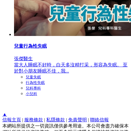
兒童行為性失眠
張傑醫生
當大人睡眠不好時，白天多沒精打采，形容為失眠。 至
於對小朋友睡眠不佳，我...
兒童失眠
行為性失眠
兒科專科
小兒科
▲
信報主頁
|
服務條款
|
私隱條款
|
免責聲明
|
聯絡信報
本網站所提供之一切資訊僅供參考用途。本公司會盡力確保本