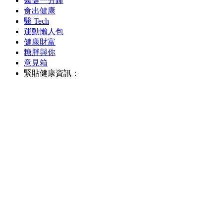
醫健一分鐘
食出健康
醫 Tech
運動懶人包
健康財富
糖胖與你
意見箱
緊貼健康資訊：