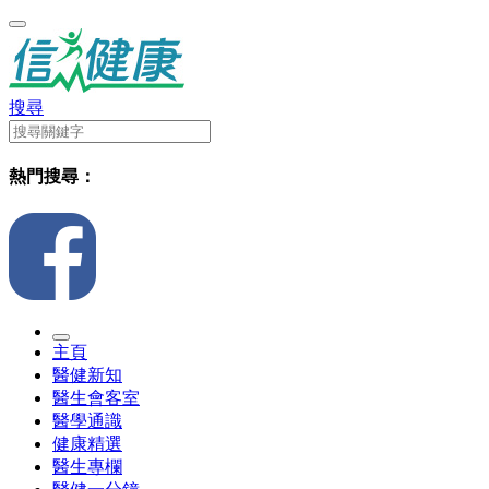
搜尋
熱門搜尋：
主頁
醫健新知
醫生會客室
醫學通識
健康精選
醫生專欄