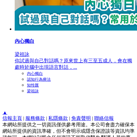
內心獨白
梁祖詠
你試過與自己對話嗎？原來世上有三至五成人，會在獨
處時於腦中出現語言對話，...
內心獨白
認知行為療法
知性匯
梁祖詠
▲
信報主頁
|
服務條款
|
私隱條款
|
免責聲明
|
聯絡信報
本網站所提供之一切資訊僅供參考用途。本公司會盡力確保本
網站所提供的資訊準確，但不會明示或隱含保證該等資訊均準