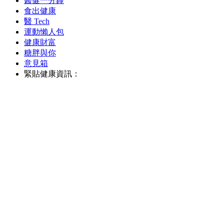
醫健一分鐘
食出健康
醫 Tech
運動懶人包
健康財富
糖胖與你
意見箱
緊貼健康資訊：