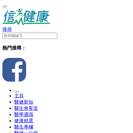
搜尋
熱門搜尋：
主頁
醫健新知
醫生會客室
醫學通識
健康精選
醫生專欄