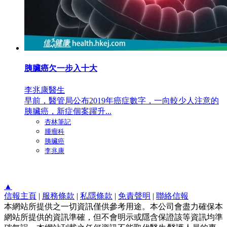
胰臟癌欠一步入十大
李兆康醫生
早前，醫管局公布2019年癌症數字，一向較少人注意的
胰臟癌，新症個案躍升...
杏林筆記
腫瘤科
胰臟癌
李兆康
▲
信報主頁
|
服務條款
|
私隱條款
|
免責聲明
|
聯絡信報
本網站所提供之一切資訊僅供參考用途。本公司會盡力確保本
網站所提供的資訊準確，但不會明示或隱含保證該等資訊均準