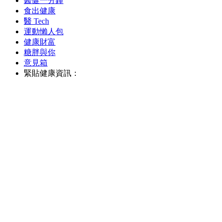
醫健一分鐘
食出健康
醫 Tech
運動懶人包
健康財富
糖胖與你
意見箱
緊貼健康資訊：