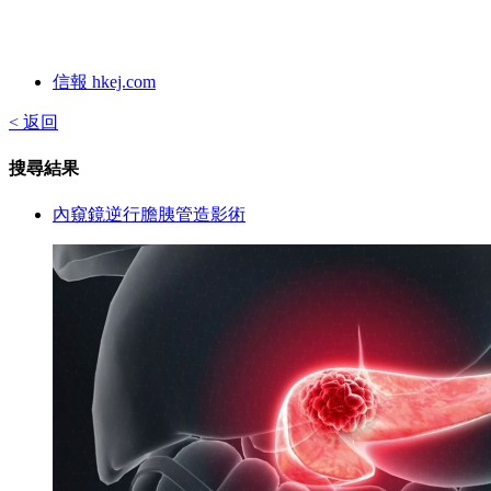
信報 hkej.com
< 返回
搜尋結果
內窺鏡逆行膽胰管造影術