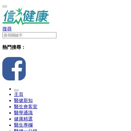
搜尋
熱門搜尋：
主頁
醫健新知
醫生會客室
醫學通識
健康精選
醫生專欄