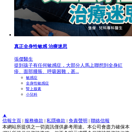
真正全身性敏感 治療迷思
張傑醫生
提到孩子有任何敏感症，大部分人馬上聯想到全身紅
疹、面部腫脹、呼吸困難，甚...
敏感症
全身性敏感症
腎上腺素
小兒科
▲
信報主頁
|
服務條款
|
私隱條款
|
免責聲明
|
聯絡信報
本網站所提供之一切資訊僅供參考用途。本公司會盡力確保本