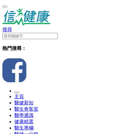
搜尋
熱門搜尋：
主頁
醫健新知
醫生會客室
醫學通識
健康精選
醫生專欄