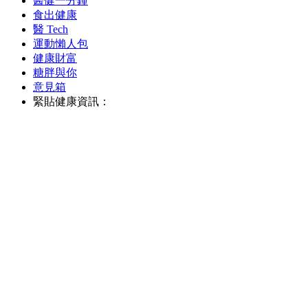
醫健一分鐘
食出健康
醫 Tech
運動懶人包
健康財富
糖胖與你
意見箱
緊貼健康資訊：