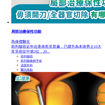
局部治療保性功能
馬偉傑醫生
前列腺癌近年在香港愈見普遍，已躍升為本港男士10大
常見癌症中第3位，20...
前列腺癌
前列腺微創手術
泌尿外科
醫訊焦點