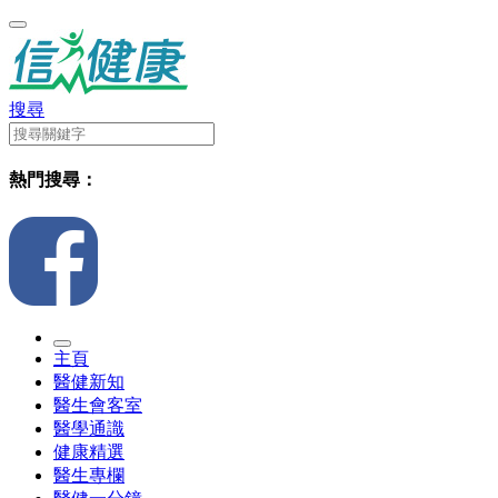
搜尋
熱門搜尋：
主頁
醫健新知
醫生會客室
醫學通識
健康精選
醫生專欄