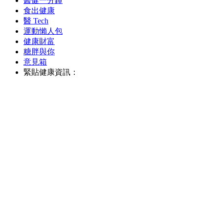
醫健一分鐘
食出健康
醫 Tech
運動懶人包
健康財富
糖胖與你
意見箱
緊貼健康資訊：