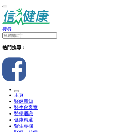
搜尋
熱門搜尋：
主頁
醫健新知
醫生會客室
醫學通識
健康精選
醫生專欄