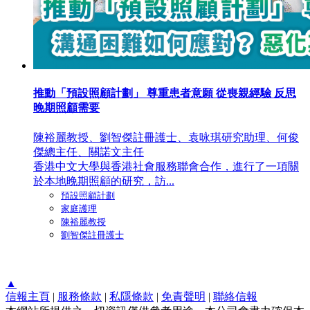
推動「預設照顧計劃」 尊重患者意願 從喪親經驗 反思
晚期照顧需要
陳裕麗教授、劉智傑註冊護士、袁咏琪研究助理、何俊
傑總主任、關諾文主任
香港中文大學與香港社會服務聯會合作，進行了一項關
於本地晚期照顧的研究，訪...
預設照顧計劃
家庭護理
陳裕麗教授
劉智傑註冊護士
▲
信報主頁
|
服務條款
|
私隱條款
|
免責聲明
|
聯絡信報