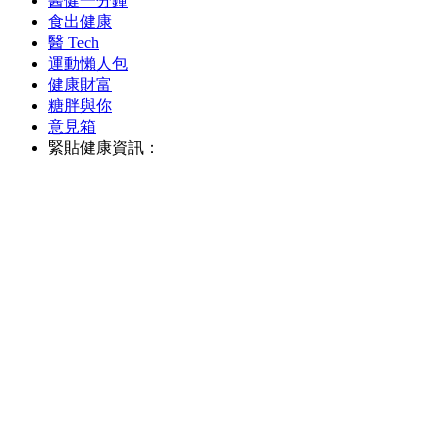
醫健一分鐘
食出健康
醫 Tech
運動懶人包
健康財富
糖胖與你
意見箱
緊貼健康資訊：