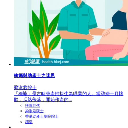
執媽與助產士之迷思
梁淑君院士
「穩婆」是古時替產婦接生為職業的人。當孕婦十月懷
胎，瓜熟蒂落，開始作產的...
護專世代
梁淑君院士
香港助產士學院院士
穩婆