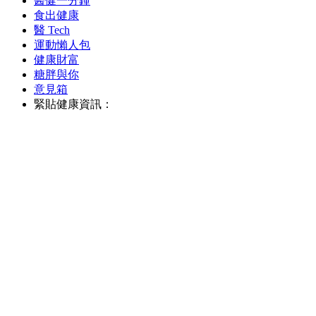
醫健一分鐘
食出健康
醫 Tech
運動懶人包
健康財富
糖胖與你
意見箱
緊貼健康資訊：