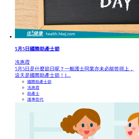
5月5日國際助產士節
冼惠霞
5月5日是什麼節日呢？一般護士同業亦未必能答得上，
這天是國際助產士節！1...
國際助產士節
冼惠霞
助產士
護專世代