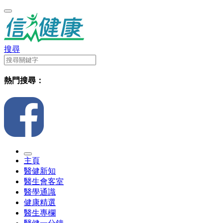
搜尋
熱門搜尋：
主頁
醫健新知
醫生會客室
醫學通識
健康精選
醫生專欄