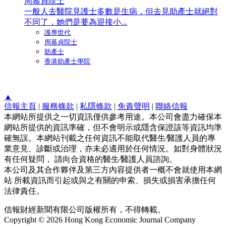
周慕貞院士
一般人去醫院見護士多數是生病，但去見助產士就絕對
不同了，她們是要為迎接小...
護專世代
周慕貞院士
助產士
香港助產士學院
▲
信報主頁
|
服務條款
|
私隱條款
|
免責聲明
|
聯絡信報
本網站所提供之一切資訊僅供參考用途。本公司會盡力確保本
網站所提供的資訊準確，但不會明示或隱含保證該等資訊均準
確無誤。本網站刊載之任何資訊不能取代醫生∕醫護人員的專
業意見、診斷或治理，亦未必適用於任何情況。如對身體狀況
有任何疑問， 請向合資格的醫生∕醫護人員諮詢。
本公司及其合作夥伴及第三方內容提供者一概不會就使用本網
站 所載資訊而引起或與之有關的申索、損失或損害承擔任何
法律責任。
信報財經新聞有限公司版權所有，不得轉載。
Copyright © 2026 Hong Kong Economic Journal Company