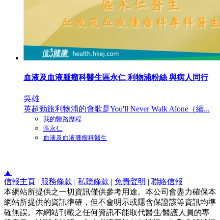
血液及血液腫瘤科醫生區永仁 利物浦粉絲 與病人同行
吳雄
英超勁旅利物浦的會歌是You'll Never Walk Alone（縮...
我的醫路歷程
區永仁
血液及血液腫瘤科醫生
▲
信報主頁
|
服務條款
|
私隱條款
|
免責聲明
|
聯絡信報
本網站所提供之一切資訊僅供參考用途。本公司會盡力確保本
網站所提供的資訊準確，但不會明示或隱含保證該等資訊均準
確無誤。本網站刊載之任何資訊不能取代醫生∕醫護人員的專