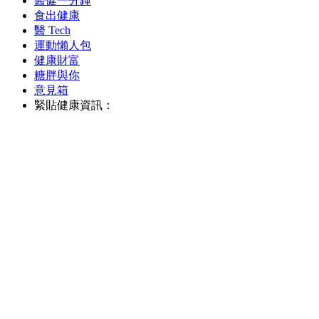
醫健一分鐘
食出健康
醫 Tech
運動懶人包
健康財富
糖胖與你
意見箱
緊貼健康資訊：