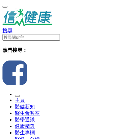
搜尋
熱門搜尋：
主頁
醫健新知
醫生會客室
醫學通識
健康精選
醫生專欄