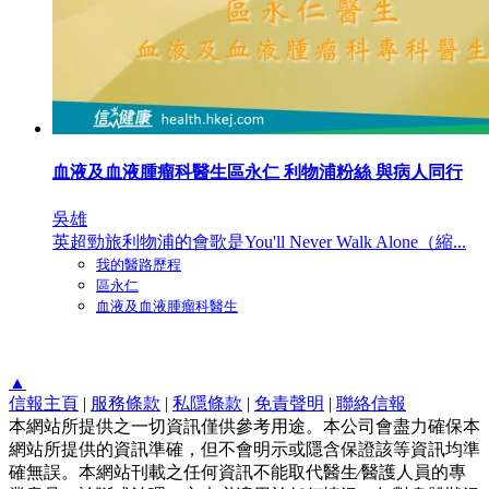
血液及血液腫瘤科醫生區永仁 利物浦粉絲 與病人同行
吳雄
英超勁旅利物浦的會歌是You'll Never Walk Alone（縮...
我的醫路歷程
區永仁
血液及血液腫瘤科醫生
▲
信報主頁
|
服務條款
|
私隱條款
|
免責聲明
|
聯絡信報
本網站所提供之一切資訊僅供參考用途。本公司會盡力確保本
網站所提供的資訊準確，但不會明示或隱含保證該等資訊均準
確無誤。本網站刊載之任何資訊不能取代醫生∕醫護人員的專