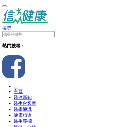
搜尋
熱門搜尋：
主頁
醫健新知
醫生會客室
醫學通識
健康精選
醫生專欄