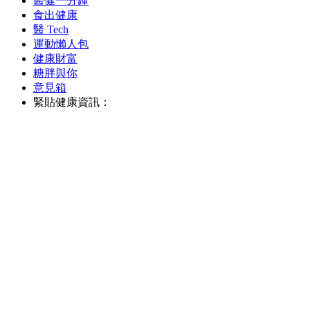
醫健一分鐘
食出健康
醫 Tech
運動懶人包
健康財富
糖胖與你
意見箱
緊貼健康資訊：