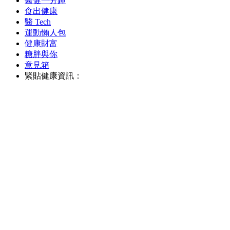
醫健一分鐘
食出健康
醫 Tech
運動懶人包
健康財富
糖胖與你
意見箱
緊貼健康資訊：