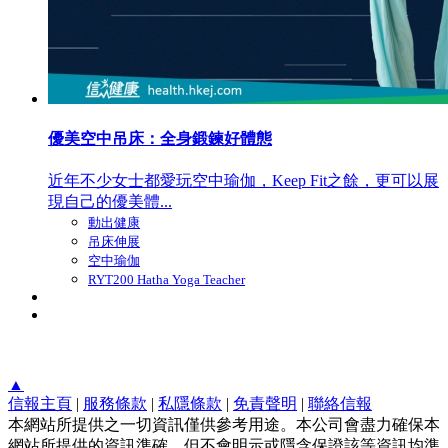
優美空中吊床：全身鍛鍊好體態
近年不少女士都愛玩空中瑜伽，Keep Fit之餘，更可以展
現自己的優美體...
動出健康
吊床伸展
空中瑜伽
RYT200 Hatha Yoga Teacher
▲
信報主頁
|
服務條款
|
私隱條款
|
免責聲明
|
聯絡信報
本網站所提供之一切資訊僅供參考用途。本公司會盡力確保本
網站所提供的資訊準確，但不會明示或隱含保證該等資訊均準