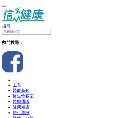
搜尋
熱門搜尋：
主頁
醫健新知
醫生會客室
醫學通識
健康精選
醫生專欄