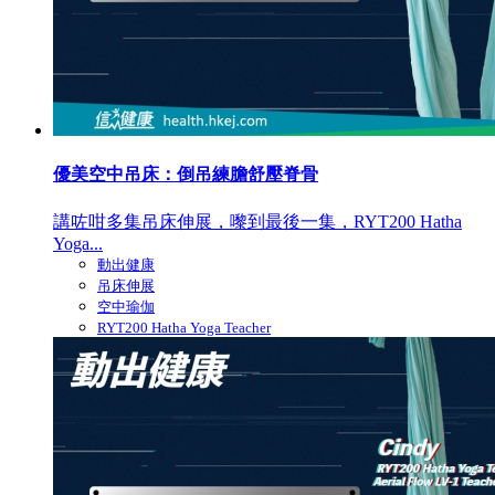
優美空中吊床：倒吊練膽舒壓脊骨
講咗咁多集吊床伸展，嚟到最後一集，RYT200 Hatha
Yoga...
動出健康
吊床伸展
空中瑜伽
RYT200 Hatha Yoga Teacher