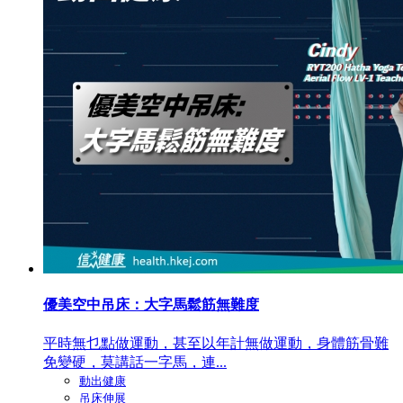
優美空中吊床：大字馬鬆筋無難度
平時無乜點做運動，甚至以年計無做運動，身體筋骨難
免變硬，莫講話一字馬，連...
動出健康
吊床伸展