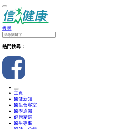
搜尋
熱門搜尋：
主頁
醫健新知
醫生會客室
醫學通識
健康精選
醫生專欄