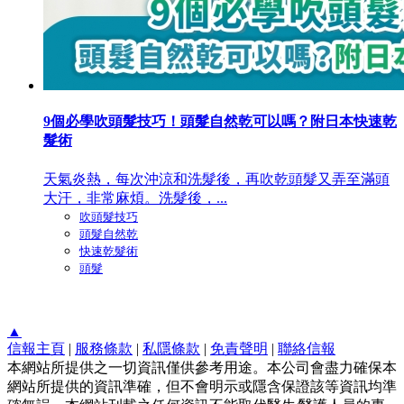
9個必學吹頭髮技巧！頭髮自然乾可以嗎？附日本快速乾
髮術
天氣炎熱，每次沖涼和洗髮後，再吹乾頭髮又弄至滿頭
大汗，非常麻煩。洗髮後，...
吹頭髮技巧
​頭髮自然乾
快速乾髮術
頭髮
▲
信報主頁
|
服務條款
|
私隱條款
|
免責聲明
|
聯絡信報
本網站所提供之一切資訊僅供參考用途。本公司會盡力確保本
網站所提供的資訊準確，但不會明示或隱含保證該等資訊均準