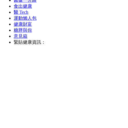
醫健一分鐘
食出健康
醫 Tech
運動懶人包
健康財富
糖胖與你
意見箱
緊貼健康資訊：