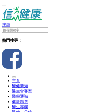
搜尋
熱門搜尋：
主頁
醫健新知
醫生會客室
醫學通識
健康精選
醫生專欄