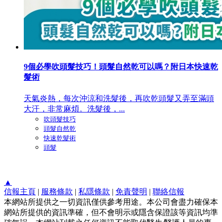
9個必學吹頭髮技巧！頭髮自然乾可以嗎？附日本快速乾
髮術
天氣炎熱，每次沖涼和洗髮後，再吹乾頭髮又弄至滿頭
大汗，非常麻煩。洗髮後，...
吹頭髮技巧
​頭髮自然乾
快速乾髮術
頭髮
▲
信報主頁
|
服務條款
|
私隱條款
|
免責聲明
|
聯絡信報
本網站所提供之一切資訊僅供參考用途。本公司會盡力確保本
網站所提供的資訊準確，但不會明示或隱含保證該等資訊均準