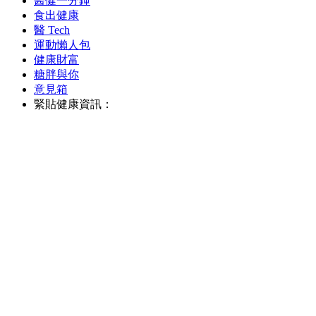
醫健一分鐘
食出健康
醫 Tech
運動懶人包
健康財富
糖胖與你
意見箱
緊貼健康資訊：