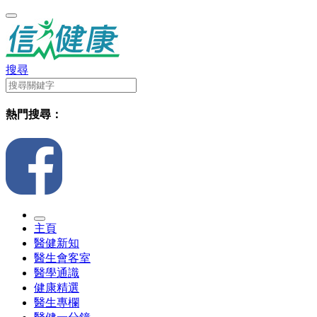
搜尋
熱門搜尋：
主頁
醫健新知
醫生會客室
醫學通識
健康精選
醫生專欄