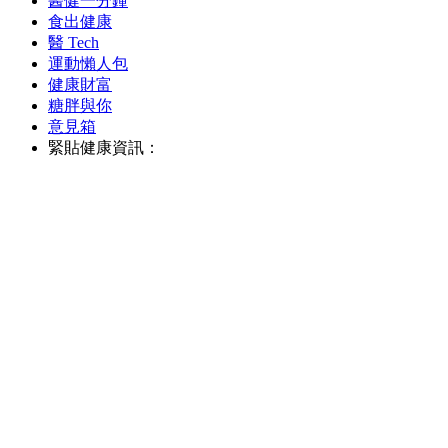
醫健一分鐘
食出健康
醫 Tech
運動懶人包
健康財富
糖胖與你
意見箱
緊貼健康資訊：