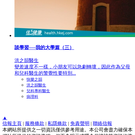
談學習──我的大學篇（三）
洪之韻醫生
變差速度不一樣，小朋友可以急劇轉壞，因此作為父母
和兒科醫生的警覺性要特別...
快樂之韻
洪之韻醫生
兒科專科醫生
病理科
▲
信報主頁
|
服務條款
|
私隱條款
|
免責聲明
|
聯絡信報
本網站所提供之一切資訊僅供參考用途。本公司會盡力確保本