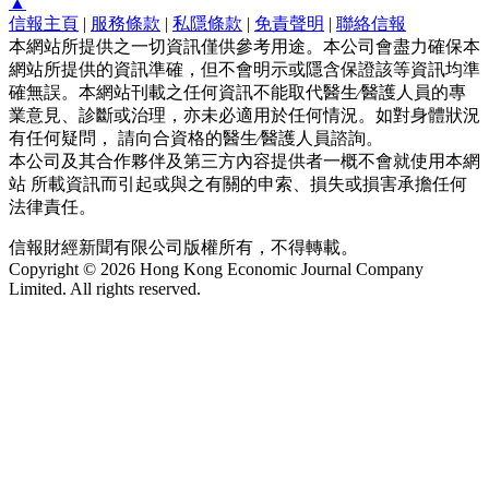
▲
信報主頁
|
服務條款
|
私隱條款
|
免責聲明
|
聯絡信報
本網站所提供之一切資訊僅供參考用途。本公司會盡力確保本
網站所提供的資訊準確，但不會明示或隱含保證該等資訊均準
確無誤。本網站刊載之任何資訊不能取代醫生∕醫護人員的專
業意見、診斷或治理，亦未必適用於任何情況。如對身體狀況
有任何疑問， 請向合資格的醫生∕醫護人員諮詢。
本公司及其合作夥伴及第三方內容提供者一概不會就使用本網
站 所載資訊而引起或與之有關的申索、損失或損害承擔任何
法律責任。
信報財經新聞有限公司版權所有，不得轉載。
Copyright © 2026 Hong Kong Economic Journal Company
Limited. All rights reserved.