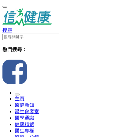
搜尋
熱門搜尋：
主頁
醫健新知
醫生會客室
醫學通識
健康精選
醫生專欄