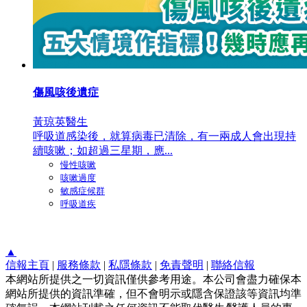
傷風咳後遺症
黃琼英醫生
呼吸道感染後，就算病毒已清除，有一兩成人會出現持
續咳嗽；如超過三星期，應...
慢性咳嗽
咳嗽過度
敏感症候群
呼吸道疾
▲
信報主頁
|
服務條款
|
私隱條款
|
免責聲明
|
聯絡信報
本網站所提供之一切資訊僅供參考用途。本公司會盡力確保本
網站所提供的資訊準確，但不會明示或隱含保證該等資訊均準