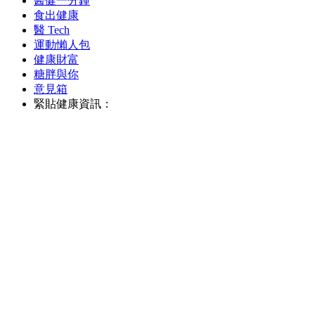
醫健一分鐘
食出健康
醫 Tech
運動懶人包
健康財富
糖胖與你
意見箱
緊貼健康資訊：