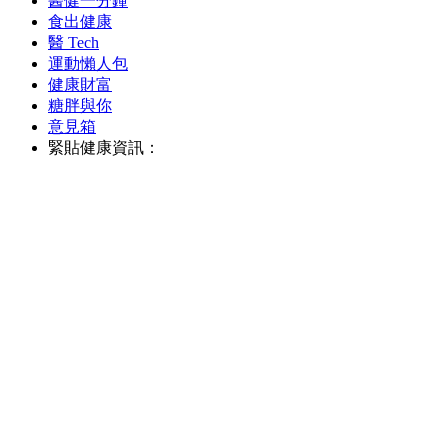
醫健一分鐘
食出健康
醫 Tech
運動懶人包
健康財富
糖胖與你
意見箱
緊貼健康資訊：