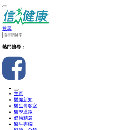
搜尋
熱門搜尋：
主頁
醫健新知
醫生會客室
醫學通識
健康精選
醫生專欄