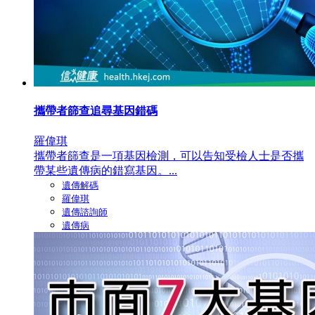
攜帶者篩查追尋基因錯碼
羅偉琪
攜帶者篩查是一項基因檢測，可以告知受檢人士是否攜
帶某些遺傳病的錯寫基因。...
遺傳解碼
羅偉琪
遺傳諮詢師
遺傳病