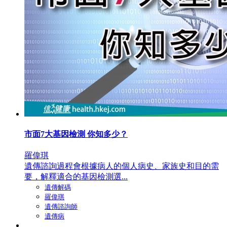
市面7大基因檢測 你知多少？
羅偉琪
遺傳諮詢過程會根據病人的個人病史、家族史和目的需
要，解釋適合的基因檢測選...
遺傳解碼
羅偉琪
遺傳諮詢師
遺傳病