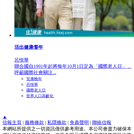
活出健康耆年
呂悅華
聯合國自1991年起將每年10月1日定為「國際老人日」，
呼籲國際社會關注...
安康晚年
呂悅華
國際老人日
世界人口高齡化
▲
信報主頁
|
服務條款
|
私隱條款
|
免責聲明
|
聯絡信報
本網站所提供之一切資訊僅供參考用途。本公司會盡力確保本