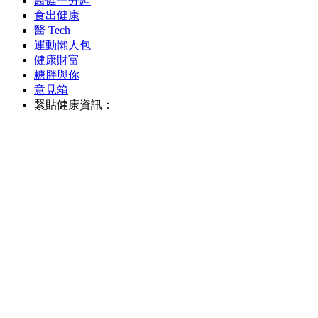
醫健一分鐘
食出健康
醫 Tech
運動懶人包
健康財富
糖胖與你
意見箱
緊貼健康資訊：