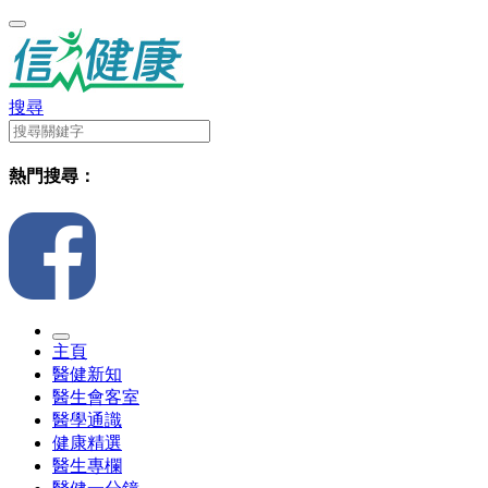
搜尋
熱門搜尋：
主頁
醫健新知
醫生會客室
醫學通識
健康精選
醫生專欄