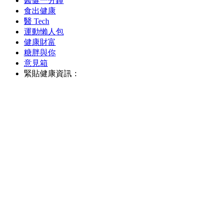
醫健一分鐘
食出健康
醫 Tech
運動懶人包
健康財富
糖胖與你
意見箱
緊貼健康資訊：