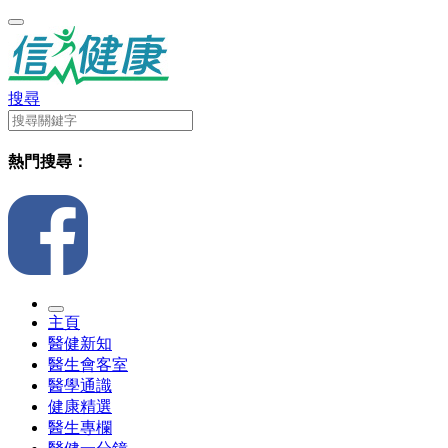
搜尋
熱門搜尋：
主頁
醫健新知
醫生會客室
醫學通識
健康精選
醫生專欄