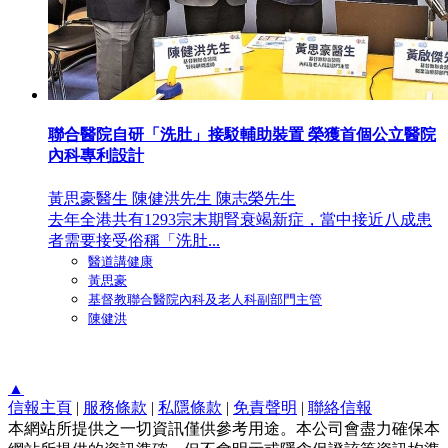
聯合醫院自研「洗肚」接駁輔助裝置 榮獲首個公立醫院
內科專利設計
黃思豪醫生 陳健洪先生 陳志榮先生
去年全港共有1293宗末期腎衰竭新症，當中接近八成患
者需要接受俗稱「洗肚...
醫道講健康
黃思豪
基督教聯合醫院內科及老人科副部門主管
陳健洪
▲
信報主頁
|
服務條款
|
私隱條款
|
免責聲明
|
聯絡信報
本網站所提供之一切資訊僅供參考用途。本公司會盡力確保本