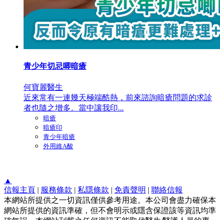
青少年切忌唧暗瘡
何寶麗醫生
近來常有一連幾天極端酷熱，前來諮詢暗瘡問題的求診
者也隨之增多。當中讓我印...
暗瘡
暗瘡印
青少年暗瘡
外用維A酸
▲
信報主頁
|
服務條款
|
私隱條款
|
免責聲明
|
聯絡信報
本網站所提供之一切資訊僅供參考用途。本公司會盡力確保本
網站所提供的資訊準確，但不會明示或隱含保證該等資訊均準