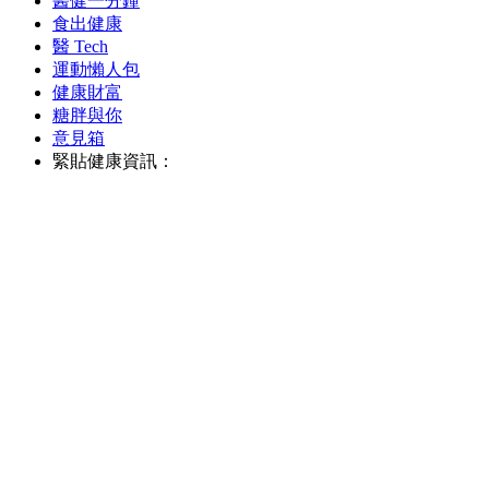
醫健一分鐘
食出健康
醫 Tech
運動懶人包
健康財富
糖胖與你
意見箱
緊貼健康資訊：