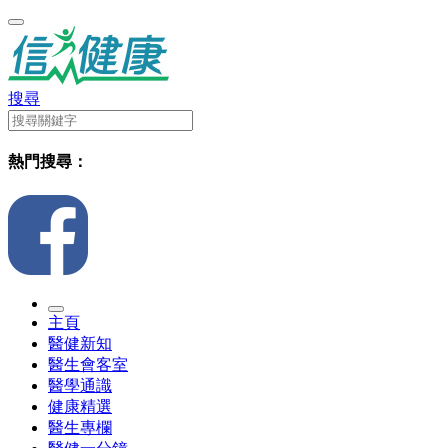
搜尋
熱門搜尋：
主頁
醫健新知
醫生會客室
醫學通識
健康精選
醫生專欄