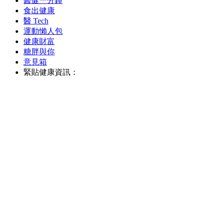
醫健一分鐘
食出健康
醫 Tech
運動懶人包
健康財富
糖胖與你
意見箱
緊貼健康資訊：