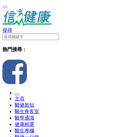
搜尋
熱門搜尋：
主頁
醫健新知
醫生會客室
醫學通識
健康精選
醫生專欄