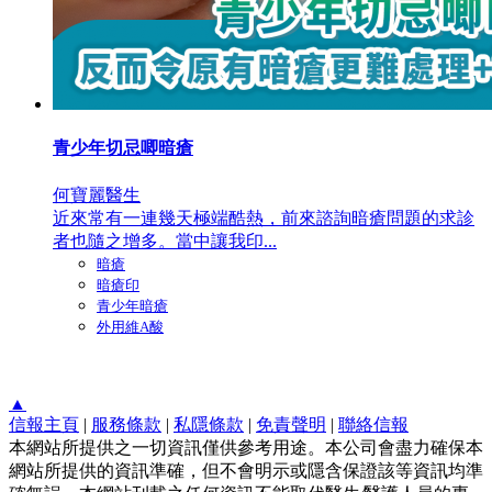
青少年切忌唧暗瘡
何寶麗醫生
近來常有一連幾天極端酷熱，前來諮詢暗瘡問題的求診
者也隨之增多。當中讓我印...
暗瘡
暗瘡印
青少年暗瘡
外用維A酸
▲
信報主頁
|
服務條款
|
私隱條款
|
免責聲明
|
聯絡信報
本網站所提供之一切資訊僅供參考用途。本公司會盡力確保本
網站所提供的資訊準確，但不會明示或隱含保證該等資訊均準