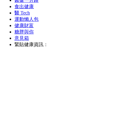
醫健一分鐘
食出健康
醫 Tech
運動懶人包
健康財富
糖胖與你
意見箱
緊貼健康資訊：