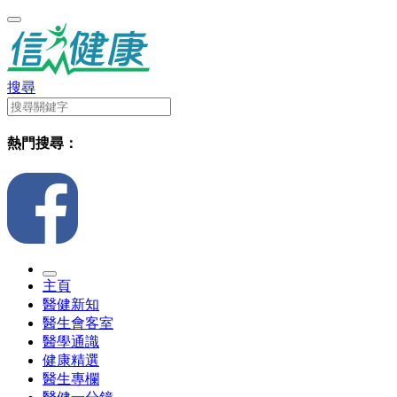
搜尋
熱門搜尋：
主頁
醫健新知
醫生會客室
醫學通識
健康精選
醫生專欄