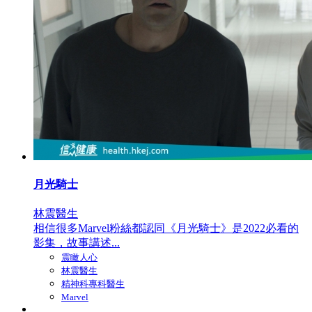
月光騎士
林震醫生
相信很多Marvel粉絲都認同《月光騎士》是2022必看的
影集，故事講述...
震瞰人心
林震醫生
精神科專科醫生
Marvel