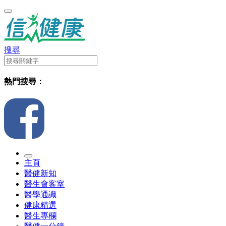
搜尋
熱門搜尋：
主頁
醫健新知
醫生會客室
醫學通識
健康精選
醫生專欄