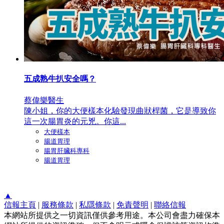
五成熟牛扒安全嗎？
蔡偉樂醫生
陳小姐，你的大便樣本化驗發現曲狀桿菌，它是導致你
這一次腸胃炎的元兇。你這...
大便樣本
腸道胃理
腸胃肝臟科專科
腸道胃理
▲
信報主頁
|
服務條款
|
私隱條款
|
免責聲明
|
聯絡信報
本網站所提供之一切資訊僅供參考用途。本公司會盡力確保本