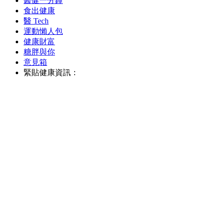
醫健一分鐘
食出健康
醫 Tech
運動懶人包
健康財富
糖胖與你
意見箱
緊貼健康資訊：