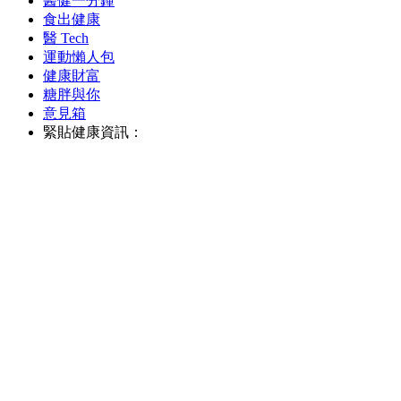
醫健一分鐘
食出健康
醫 Tech
運動懶人包
健康財富
糖胖與你
意見箱
緊貼健康資訊：