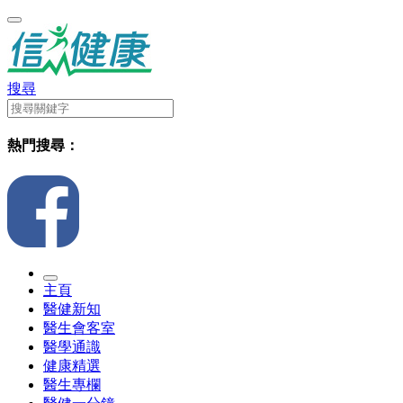
搜尋
熱門搜尋：
主頁
醫健新知
醫生會客室
醫學通識
健康精選
醫生專欄