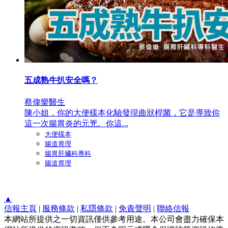
五成熟牛扒安全嗎？
蔡偉樂醫生
陳小姐，你的大便樣本化驗發現曲狀桿菌，它是導致你
這一次腸胃炎的元兇。你這...
大便樣本
腸道胃理
腸胃肝臟科專科
腸道胃理
▲
信報主頁
|
服務條款
|
私隱條款
|
免責聲明
|
聯絡信報
本網站所提供之一切資訊僅供參考用途。本公司會盡力確保本