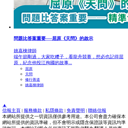
問題比答案重要──屈原《天問》的啟示
姚嘉棟律師
端午節剛過，大家吃糭子，看龍舟競賽，想必也記得屈
原，紀念他投江殉國的故事...
屈原
天問
修行善道
姚嘉棟律師
▲
信報主頁
|
服務條款
|
私隱條款
|
免責聲明
|
聯絡信報
本網站所提供之一切資訊僅供參考用途。本公司會盡力確保本
網站所提供的資訊準確，但不會明示或隱含保證該等資訊均準