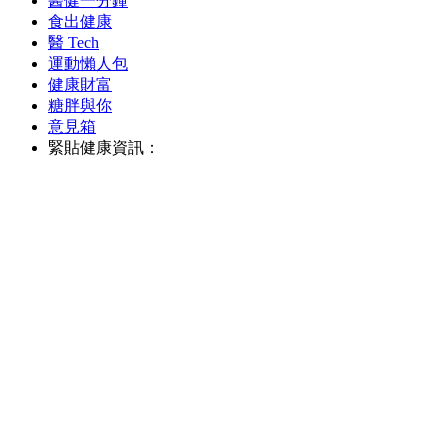
醫健一分鐘
食出健康
醫 Tech
運動懶人包
健康財富
糖胖與你
意見箱
緊貼健康資訊：