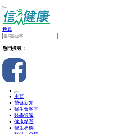
搜尋
熱門搜尋：
主頁
醫健新知
醫生會客室
醫學通識
健康精選
醫生專欄