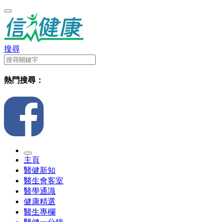
搜尋
熱門搜尋：
主頁
醫健新知
醫生會客室
醫學通識
健康精選
醫生專欄