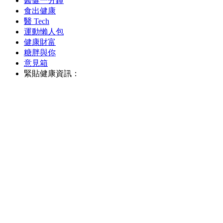
醫健一分鐘
食出健康
醫 Tech
運動懶人包
健康財富
糖胖與你
意見箱
緊貼健康資訊：