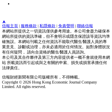
▲
信報主頁
|
服務條款
|
私隱條款
|
免責聲明
|
聯絡信報
本網站所提供之一切資訊僅供參考用途。本公司會盡力確保本
網站所提供的資訊準確，但不會明示或隱含保證該等資訊均準
確無誤。本網站刊載之任何資訊不能取代醫生∕醫護人員的專
業意見、診斷或治理，亦未必適用於任何情況。如對身體狀況
有任何疑問， 請向合資格的醫生∕醫護人員諮詢。
本公司及其合作夥伴及第三方內容提供者一概不會就使用本網
站 所載資訊而引起或與之有關的申索、損失或損害承擔任何
法律責任。
信報財經新聞有限公司版權所有，不得轉載。
Copyright © 2026 Hong Kong Economic Journal Company
Limited. All rights reserved.