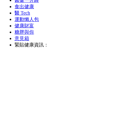
醫健一分鐘
食出健康
醫 Tech
運動懶人包
健康財富
糖胖與你
意見箱
緊貼健康資訊：