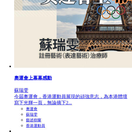
奧運會上幕幕感動
蘇瑞雯
今屆奧運會，香港運動員展現的頑強意志，為本港體壇
寫下光輝一頁，無論摘下2...
奧運會
蘇瑞雯
藝述樹窿
香港運動員