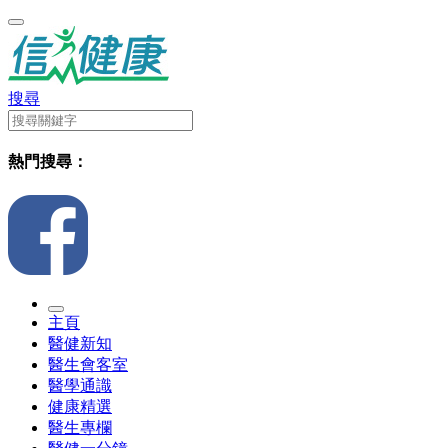
搜尋
熱門搜尋：
主頁
醫健新知
醫生會客室
醫學通識
健康精選
醫生專欄