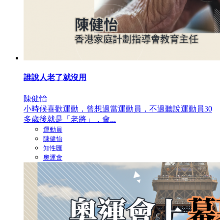
誰說人老了就沒用
陳健怡
小時候喜歡運動，曾想過當運動員，不過聽說運動員30
多歲後就是「老將」，會...
運動員
陳健怡
知性匯
奧運會