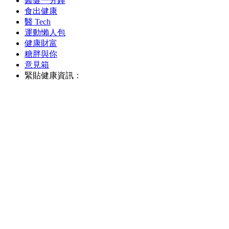
醫健一分鐘
食出健康
醫 Tech
運動懶人包
健康財富
糖胖與你
意見箱
緊貼健康資訊：