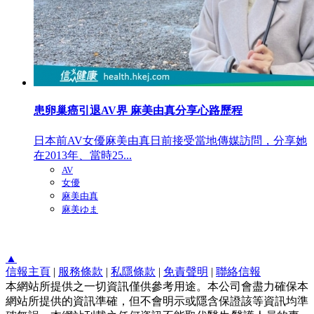
患卵巢癌引退AV界 麻美由真分享心路歷程
日本前AV女優麻美由真日前接受當地傳媒訪問，分享她
在2013年、當時25...
AV
女優
麻美由真
麻美ゆま
▲
信報主頁
|
服務條款
|
私隱條款
|
免責聲明
|
聯絡信報
本網站所提供之一切資訊僅供參考用途。本公司會盡力確保本
網站所提供的資訊準確，但不會明示或隱含保證該等資訊均準