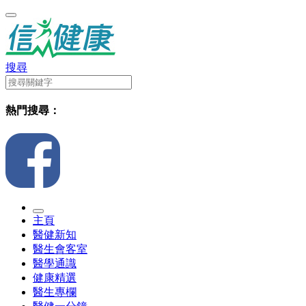
搜尋
熱門搜尋：
主頁
醫健新知
醫生會客室
醫學通識
健康精選
醫生專欄