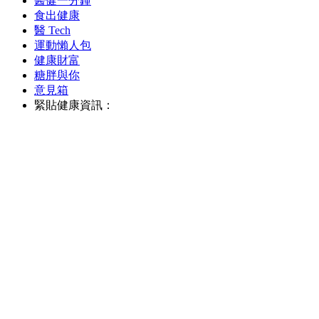
醫健一分鐘
食出健康
醫 Tech
運動懶人包
健康財富
糖胖與你
意見箱
緊貼健康資訊：