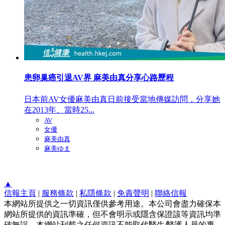
患卵巢癌引退AV界 麻美由真分享心路歷程
日本前AV女優麻美由真日前接受當地傳媒訪問，分享她
在2013年、當時25...
AV
女優
麻美由真
麻美ゆま
▲
信報主頁
|
服務條款
|
私隱條款
|
免責聲明
|
聯絡信報
本網站所提供之一切資訊僅供參考用途。本公司會盡力確保本
網站所提供的資訊準確，但不會明示或隱含保證該等資訊均準
確無誤。本網站刊載之任何資訊不能取代醫生∕醫護人員的專