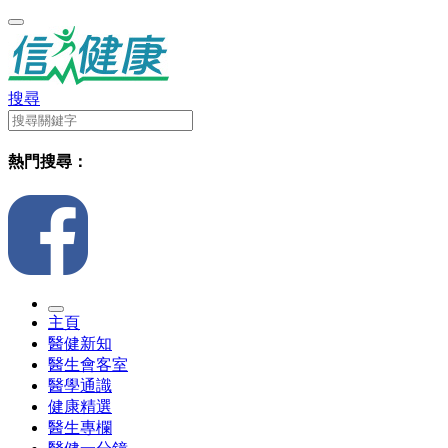
搜尋
熱門搜尋：
主頁
醫健新知
醫生會客室
醫學通識
健康精選
醫生專欄